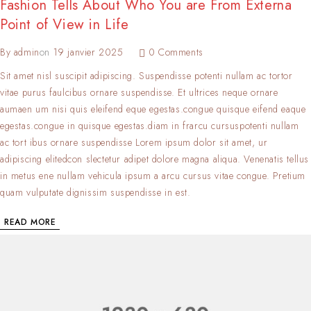
Fashion Tells About Who You are From Externa
Point of View in Life
By
admin
on
19 janvier 2025
0 Comments
Sit amet nisl suscipit adipiscing. Suspendisse potenti nullam ac tortor
vitae purus faulcibus ornare suspendisse. Et ultrices neque ornare
aumaen um nisi quis eleifend eque egestas.congue quisque eifend eaque
egestas.congue in quisque egestas.diam in frarcu cursuspotenti nullam
ac tort ibus ornare suspendisse Lorem ipsum dolor sit amet, ur
adipiscing elitedcon slectetur adipet dolore magna aliqua. Venenatis tellus
in metus ene nullam vehicula ipsum a arcu cursus vitae congue. Pretium
quam vulputate dignissim suspendisse in est.
READ MORE