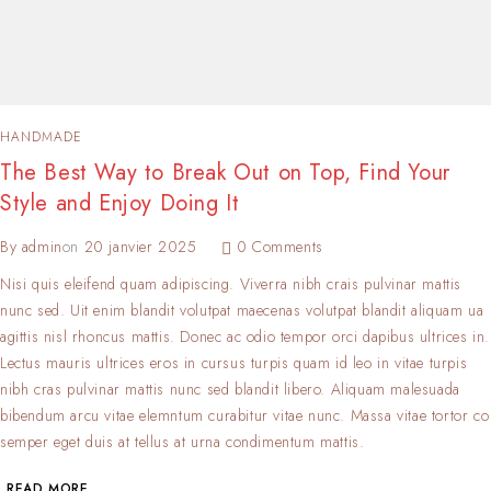
HANDMADE
The Best Way to Break Out on Top, Find Your
Style and Enjoy Doing It
By
admin
on
20 janvier 2025
0 Comments
Nisi quis eleifend quam adipiscing. Viverra nibh crais pulvinar mattis
nunc sed. Uit enim blandit volutpat maecenas volutpat blandit aliquam ua
agittis nisl rhoncus mattis. Donec ac odio tempor orci dapibus ultrices in.
Lectus mauris ultrices eros in cursus turpis quam id leo in vitae turpis
nibh cras pulvinar mattis nunc sed blandit libero. Aliquam malesuada
bibendum arcu vitae elemntum curabitur vitae nunc. Massa vitae tortor co
semper eget duis at tellus at urna condimentum mattis.
READ MORE