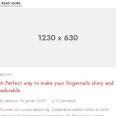
READ MORE
BEAUTY
A Perfect way to make your fingernails shiny and
adorable
By
admin
on
10 janvier 2025
0 Comments
Sit amet nisl suscipit adipiscing. Suspendisse potenti nullam ac tortor
vitae purus faulcibus ornare suspendisse. Et ultrices neque ornare