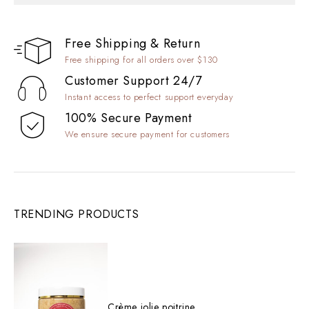
Free Shipping & Return
SEASON COLLECTION
Free shipping for all orders over $130
Up to 30% Off
Customer Support 24/7
Instant access to perfect support everyday
SHOP NOW
100% Secure Payment
We ensure secure payment for customers
TRENDING PRODUCTS
Crème jolie poitrine