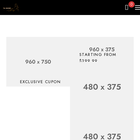
0
STARTING FROM
$399.99
Up To 30%
Off
EXCLUSIVE CUPON
Top
SHOP NOW
Electronic
Deals
SAVE UP TO $199 OFF,
For
GET CHANCE!
Accessories