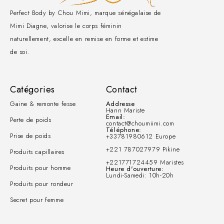
Perfect Body by Chou Mimi, marque sénégalaise de
Mimi Diagne, valorise le corps féminin
naturellement, excelle en remise en forme et estime
de soi.
Catégories
Contact
Gaine & remonte fesse
Addresse
Hann Mariste
Email:
Perte de poids
contact@choumiimi.com
Téléphone:
Prise de poids
+33781980612 Europe
+221 787027979 Pikine
Produits capillaires
+221771724459 Maristes
Produits pour homme
Heure d'ouverture:
Lundi-Samedi: 10h-20h
Produits pour rondeur
Secret pour femme