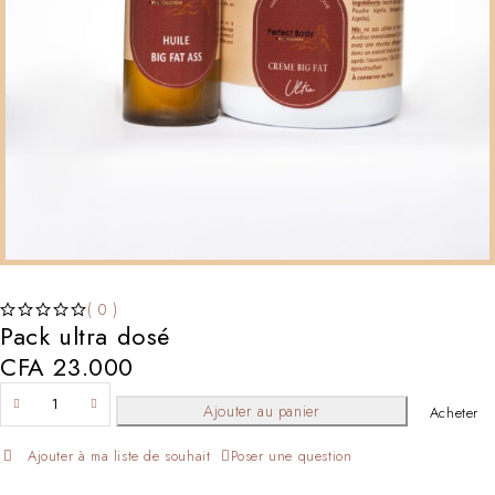
( 0 )
Pack ultra dosé
SUR 5
CFA
23.000
Ajouter au panier
Acheter
Poser une question