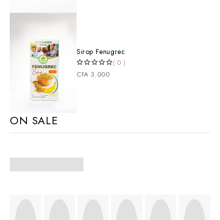
Sirop Fenugrec
( 0 )
SUR 5
CFA
3.000
ON SALE