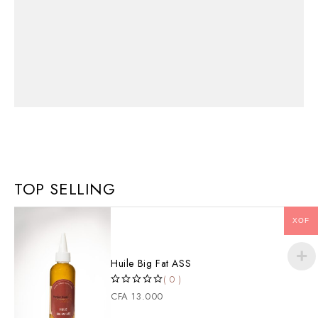
UP TO 30% OFF
Happy Life With
TOP SELLING
SHOP NOW
XOF
Huile Big Fat ASS
( 0 )
SUR 5
CFA
13.000