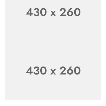
Healthy and Easy
SHOP NOW
100% Natural
Starting at $199.99
SHOP NOW