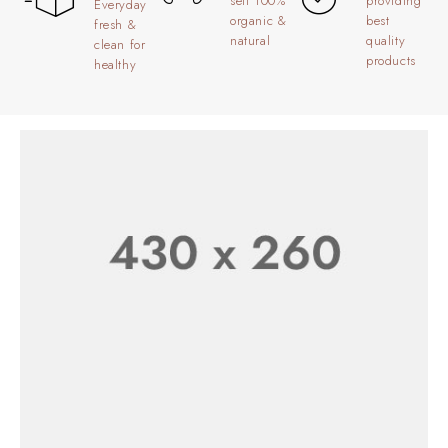
sell 100%
providing
Everyday
Product
organic &
best
fresh &
natural
quality
clean for
Online
products
healthy
SHOP NOW
Starting at $199.99