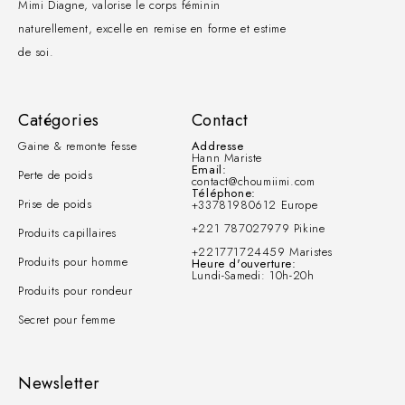
Mimi Diagne, valorise le corps féminin
naturellement, excelle en remise en forme et estime
de soi.
Catégories
Contact
Gaine & remonte fesse
Addresse
Hann Mariste
Email:
Perte de poids
contact@choumiimi.com
Téléphone:
Prise de poids
+33781980612 Europe
+221 787027979 Pikine
Produits capillaires
+221771724459 Maristes
Produits pour homme
Heure d'ouverture:
Lundi-Samedi: 10h-20h
Produits pour rondeur
Secret pour femme
Newsletter