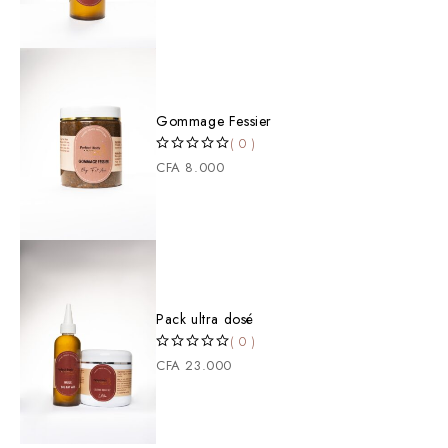
Gommage Fessier
( 0 )
SUR 5
CFA
8.000
Pack ultra dosé
( 0 )
SUR 5
CFA
23.000