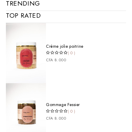
TRENDING
TOP RATED
Crème jolie poitrine
( 0 )
SUR 5
CFA
8.000
Gommage Fessier
( 0 )
SUR 5
CFA
8.000