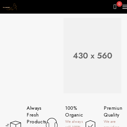
0
FROM $199.99
Always
100%
Premiun
The Best
Fresh
Organic
Quality
Products
We always
Organic
We are